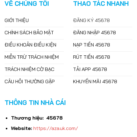
VỀ CHÚNG TÔI
THAO TÁC NHANH
GIỚI THIỆU
ĐĂNG KÝ 45678
CHÍNH SÁCH BẢO MẬT
ĐĂNG NHẬP 45678
ĐIỀU KHOẢN ĐIỀU KIỆN
NẠP TIỀN 45678
MIỄN TRỪ TRÁCH NHIỆM
RÚT TIỀN 45678
TRÁCH NHIỆM CỜ BẠC
TẢI APP 45678
CÂU HỎI THƯỜNG GẶP
KHUYẾN MÃI 45678
THÔNG TIN NHÀ CÁI
Thương hiệu:
45678
Website:
https://aza.uk.com/