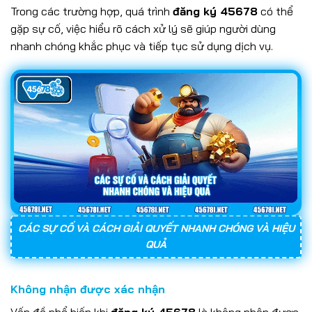
Trong các trường hợp, quá trình
đăng ký 45678
có thể
gặp sự cố, việc hiểu rõ cách xử lý sẽ giúp người dùng
nhanh chóng khắc phục và tiếp tục sử dụng dịch vụ.
CÁC SỰ CỐ VÀ CÁCH GIẢI QUYẾT NHANH CHÓNG VÀ HIỆU
QUẢ
Không nhận được xác nhận
Vấn đề phổ biến khi
đăng ký 45678
là không nhận được