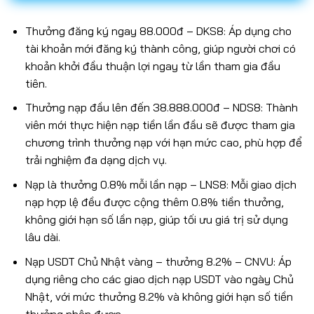
Thưởng đăng ký ngay 88.000đ – DKS8: Áp dụng cho
tài khoản mới đăng ký thành công, giúp người chơi có
khoản khởi đầu thuận lợi ngay từ lần tham gia đầu
tiên.
Thưởng nạp đầu lên đến 38.888.000đ – NDS8: Thành
viên mới thực hiện nạp tiền lần đầu sẽ được tham gia
chương trình thưởng nạp với hạn mức cao, phù hợp để
trải nghiệm đa dạng dịch vụ.
Nạp là thưởng 0.8% mỗi lần nạp – LNS8: Mỗi giao dịch
nạp hợp lệ đều được cộng thêm 0.8% tiền thưởng,
không giới hạn số lần nạp, giúp tối ưu giá trị sử dụng
lâu dài.
Nạp USDT Chủ Nhật vàng – thưởng 8.2% – CNVU: Áp
dụng riêng cho các giao dịch nạp USDT vào ngày Chủ
Nhật, với mức thưởng 8.2% và không giới hạn số tiền
thưởng nhận được.