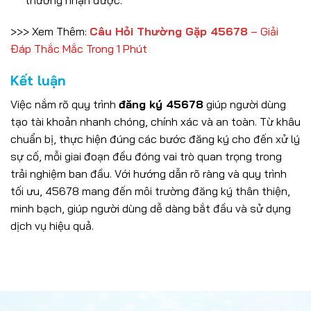
>>> Xem Thêm:
Câu Hỏi Thường Gặp 45678
– Giải
Đáp Thắc Mắc Trong 1 Phút
Kết luận
Việc nắm rõ quy trình
đăng ký 45678
giúp người dùng
tạo tài khoản nhanh chóng, chính xác và an toàn. Từ khâu
chuẩn bị, thực hiện đúng các bước đăng ký cho đến xử lý
sự cố, mỗi giai đoạn đều đóng vai trò quan trọng trong
trải nghiệm ban đầu. Với hướng dẫn rõ ràng và quy trình
tối ưu, 45678 mang đến môi trường đăng ký thân thiện,
minh bạch, giúp người dùng dễ dàng bắt đầu và sử dụng
dịch vụ hiệu quả.