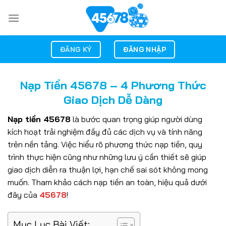
Chuyển
đến
nội
dung
ĐĂNG KÝ
ĐĂNG NHẬP
Nạp Tiền 45678 – 4 Phương Thức
Giao Dịch Dễ Dàng
Nạp tiền 45678
là bước quan trọng giúp người dùng
kích hoạt trải nghiệm đầy đủ các dịch vụ và tính năng
trên nền tảng. Việc hiểu rõ phương thức nạp tiền, quy
trình thực hiện cũng như những lưu ý cần thiết sẽ giúp
giao dịch diễn ra thuận lợi, hạn chế sai sót không mong
muốn. Tham khảo cách nạp tiền an toàn, hiệu quả dưới
đây của
45678
!
Mục Lục Bài Viết: