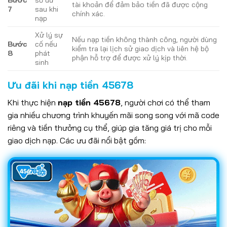
tài khoản để đảm bảo tiền đã được cộng
7
sau khi
chính xác.
nạp
Xử lý sự
Nếu nạp tiền không thành công, người dùng
Bước
cố nếu
kiểm tra lại lịch sử giao dịch và liên hệ bộ
8
phát
phận hỗ trợ để được xử lý kịp thời.
sinh
Ưu đãi khi nạp tiền 45678
Khi thực hiện
nạp tiền 45678
, người chơi có thể tham
gia nhiều chương trình khuyến mãi song song với mã code
riêng và tiền thưởng cụ thể, giúp gia tăng giá trị cho mỗi
giao dịch nạp. Các ưu đãi nổi bật gồm: