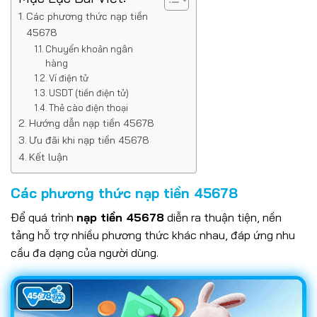
Các phương thức nạp tiền
45678
Chuyển khoản ngân
hàng
Ví điện tử
USDT (tiền điện tử)
Thẻ cào điện thoại
Hướng dẫn nạp tiền 45678
Ưu đãi khi nạp tiền 45678
Kết luận
Các phương thức nạp tiền 45678
Để quá trình
nạp tiền 45678
diễn ra thuận tiện, nền
tảng hỗ trợ nhiều phương thức khác nhau, đáp ứng nhu
cầu đa dạng của người dùng.