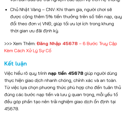
Chủ Nhật Vàng – CNV: Khi tham gia, người chơi sẽ
được cộng thêm 5% tiền thưởng trên số tiền nạp, quy
đổi theo đơn vị VNĐ, giúp tối ưu lợi ích trong khung
thời gian ưu đãi định kỳ.
>>> Xem Thêm:
Đăng Nhập 45678
– 6 Bước Truy Cập
Kèm Cách Xử Lý Sự Cố
Kết luận
Việc hiểu rõ quy trình
nạp tiền 45678
giúp người dùng
thực hiện giao dịch nhanh chóng, chính xác và an toàn.
Từ việc lựa chọn phương thức phù hợp cho đến tuân thủ
đúng các bước nạp tiền và lưu ý quan trọng, mỗi yếu tố
đều góp phần tạo nên trải nghiệm giao dịch ổn định tại
45678.