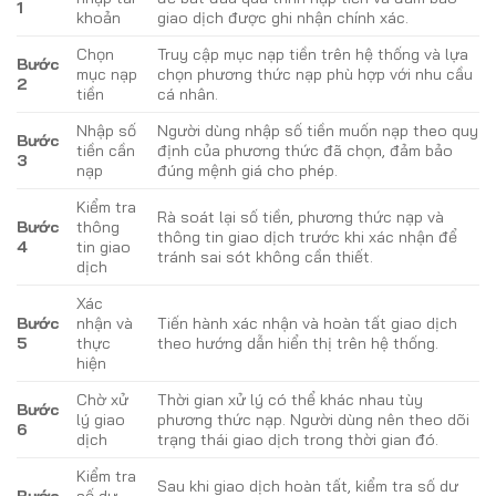
1
khoản
giao dịch được ghi nhận chính xác.
Chọn
Truy cập mục nạp tiền trên hệ thống và lựa
Bước
mục nạp
chọn phương thức nạp phù hợp với nhu cầu
2
tiền
cá nhân.
Nhập số
Người dùng nhập số tiền muốn nạp theo quy
Bước
tiền cần
định của phương thức đã chọn, đảm bảo
3
nạp
đúng mệnh giá cho phép.
Kiểm tra
Rà soát lại số tiền, phương thức nạp và
Bước
thông
thông tin giao dịch trước khi xác nhận để
4
tin giao
tránh sai sót không cần thiết.
dịch
Xác
Bước
nhận và
Tiến hành xác nhận và hoàn tất giao dịch
5
thực
theo hướng dẫn hiển thị trên hệ thống.
hiện
Chờ xử
Thời gian xử lý có thể khác nhau tùy
Bước
lý giao
phương thức nạp. Người dùng nên theo dõi
6
dịch
trạng thái giao dịch trong thời gian đó.
Kiểm tra
Sau khi giao dịch hoàn tất, kiểm tra số dư
Bước
số dư