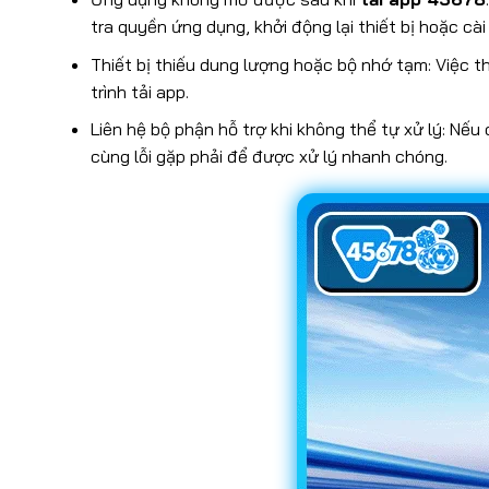
tra quyền ứng dụng, khởi động lại thiết bị hoặc cài 
Thiết bị thiếu dung lượng hoặc bộ nhớ tạm: Việc t
trình tải app.
Liên hệ bộ phận hỗ trợ khi không thể tự xử lý: Nếu
cùng lỗi gặp phải để được xử lý nhanh chóng.