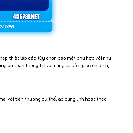
ÊN WEB
hép thiết lập các tùy chọn bảo mật phù hợp với nhu
ờng an toàn thông tin và mang lại cảm giác ổn định,
ãi với tiền thưởng cụ thể, áp dụng linh hoạt theo