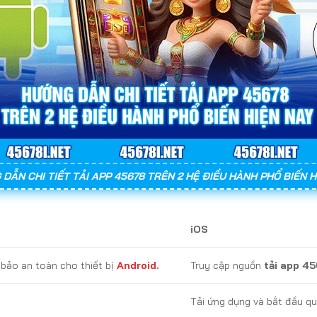
DẪN CHI TIẾT TẢI APP 45678 TRÊN 2 HỆ ĐIỀU HÀNH PHỔ BIẾN H
iOS
bảo an toàn cho thiết bị
Android.
Truy cập nguồn
tải app 4
Tải ứng dụng và bắt đầu quá