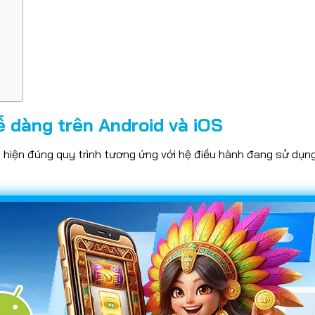
ễ dàng trên Android và iOS
 hiện đúng quy trình tương ứng với hệ điều hành đang sử dụ