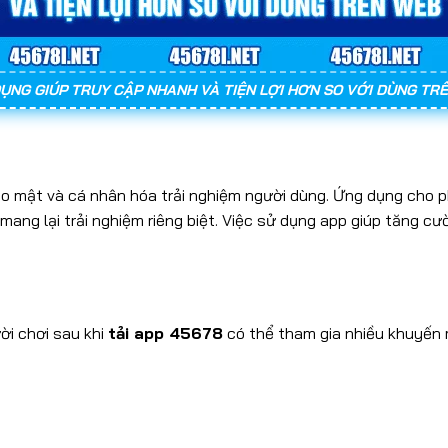
ỤNG GIÚP TRUY CẬP NHANH VÀ TIỆN LỢI HƠN SO VỚI DÙNG TR
ảo mật và cá nhân hóa trải nghiệm người dùng. Ứng dụng cho p
mang lại trải nghiệm riêng biệt. Việc sử dụng app giúp tăng cư
ời chơi sau khi
tải app 45678
có thể tham gia nhiều khuyến m