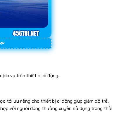
PP
ịch vụ trên thiết bị di động.
tối ưu riêng cho thiết bị di động giúp giảm độ trễ,
phù hợp với người dùng thường xuyên sử dụng trong thời