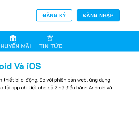
ĐĂNG KÝ
ĐĂNG NHẬP
KHUYẾN MÃI
TIN TỨC
oid Và iOS
 thiết bị di động. So với phiên bản web, ứng dụng
 tải app chi tiết cho cả 2 hệ điều hành Android và