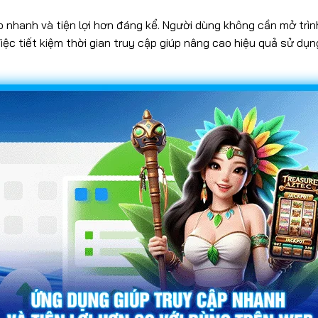
p nhanh và tiện lợi hơn đáng kể. Người dùng không cần mở trình 
ệc tiết kiệm thời gian truy cập giúp nâng cao hiệu quả sử dụn