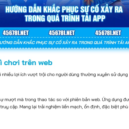
ƯỚNG DẪN KHẮC PHỤC SỰ CỐ XẢY RA TRONG QUÁ TRÌNH TẢI A
ì chơi trên web
 nhiều lợi ích vượt trội cho người dùng thường xuyên sử dụng d
ự mượt mà trong thao tác so với phiên bản web. Ứng dụng được 
hi truy cập. Mang lại trải nghiệm liền mạch, ổn định, đặc biệt 